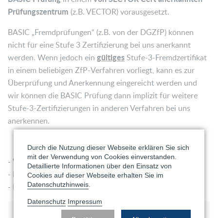
Prüfungszentrum
(z.B. VECTOR) vorausgesetzt.
BASIC „Fremdprüfungen“ (z.B. von der DGZfP) können
nicht für eine Stufe 3 Zertifizierung bei uns anerkannt
gültiges
werden. Wenn jedoch ein
Stufe-3-Fremdzertifikat
in einem beliebigen ZfP-Verfahren vorliegt, kann es zur
Überprüfung und Anerkennung eingereicht werden und
wir können die BASIC Prüfung dann implizit für weitere
Stufe-3-Zertifizierungen in anderen Verfahren bei uns
anerkennen.
Durch die Nutzung dieser Webseite erklären Sie sich
mit der Verwendung von Cookies einverstanden.
- Wählen Sie Ihre gewünschte Veranstaltung
Detaillierte Informationen über den Einsatz von
- Klicken Sie auf Anmelden
Cookies auf dieser Webseite erhalten Sie im
Datenschutzhinweis
.
- Folgen Sie den Anweisungen
Datenschutz
Impressum
Programm