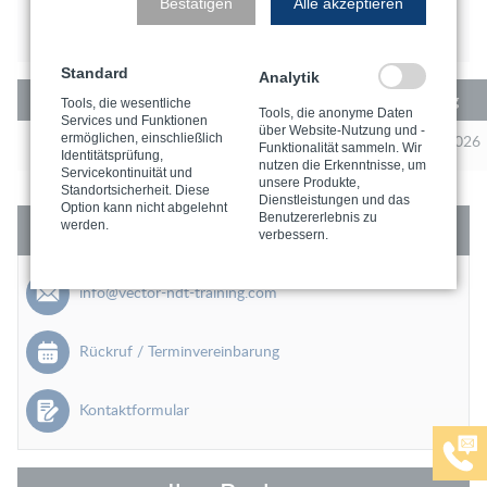
Bestätigen
Alle akzeptieren
Ziele & Zielgruppe
Standard
Analytik
Kurs-Nr.
Schulung
Prüfung
Tools, die wesentliche
Tools, die anonyme Daten
Services und Funktionen
über Website-Nutzung und -
UT-26-461
07.12.2026 - 11.12.2026
12.12.2026
ermöglichen, einschließlich
Funktionalität sammeln. Wir
Identitätsprüfung,
nutzen die Erkenntnisse, um
Servicekontinuität und
unsere Produkte,
Standortsicherheit. Diese
Dienstleistungen und das
Option kann nicht abgelehnt
Benutzererlebnis zu
Kontakt
werden.
verbessern.
info@vector-ndt-training.com
Rückruf / Terminvereinbarung
Kontaktformular