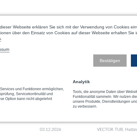
dieser Webseite erklären Sie sich mit der Verwendung von Cookies ein
ationen über den Einsatz von Cookies auf dieser Webseite erhalten Sie 
s
.
Prüfung
Veranstalter, Ort
ssum
13.08.2026
VECTOR TUB, Hatti
Bestätigen
15.09.2026
VECTOR München,
München
Analytik
17.09.2026
VECTOR TUB, Hatti
e Services und Funktionen ermöglichen,
Tools, die anonyme Daten über Websi
tsprüfung, Servicekontinuität und
Funktionalität sammeln. Wir nutzen di
ese Option kann nicht abgelehnt
15.10.2026
VECTOR TUB, Hatti
unsere Produkte, Dienstleistungen un
zu verbessern.
12.11.2026
VECTOR TUB, Hatti
03.12.2026
VECTOR TUB, Hatti