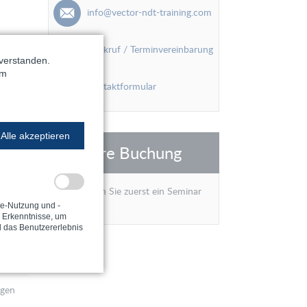
info@vector-ndt-training.com
Praktische
Stufe-2-Prüfung
Rückruf / Terminvereinbarung
S2F3
für Stufe-3-
verstanden.
Kandidaten
im
Kontaktformular
Erneuerung
ERN
ngen
Rezertifizierung
REZ
Alle akzeptieren
Ihre Buchung
Refresher
REF
Bitte wählen Sie zuerst ein Seminar
ngen
aus.
te-Nutzung und -
e Erkenntnisse, um
ngen
d das Benutzererlebnis
ngen
ngen