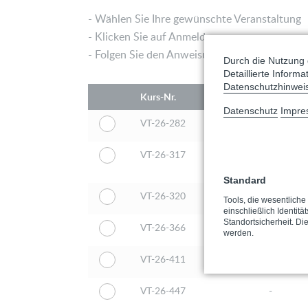
- Wählen Sie Ihre gewünschte Veranstaltung
- Klicken Sie auf Anmelden
- Folgen Sie den Anweisungen
Durch die Nutzung 
Detaillierte Inform
Datenschutzhinwei
Kurs-Nr.
Schulung
Datenschutz
Impre
VT-26-282
-
VT-26-317
-
Standard
VT-26-320
-
Tools, die wesentlich
einschließlich Identitä
Standortsicherheit. Di
VT-26-366
-
werden.
VT-26-411
-
VT-26-447
-