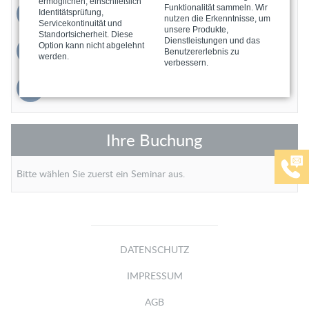
ermöglichen, einschließlich
Funktionalität sammeln. Wir
info@vector-ndt-training.com
Identitätsprüfung,
nutzen die Erkenntnisse, um
Servicekontinuität und
unsere Produkte,
Standortsicherheit. Diese
Dienstleistungen und das
Option kann nicht abgelehnt
Rückruf / Terminvereinbarung
Benutzererlebnis zu
werden.
verbessern.
Kontaktformular
Ihre Buchung
Bitte wählen Sie zuerst ein Seminar aus.
DATENSCHUTZ
IMPRESSUM
AGB