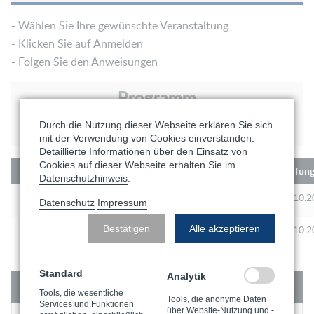
- Wählen Sie Ihre gewünschte Veranstaltung
- Klicken Sie auf Anmelden
- Folgen Sie den Anweisungen
Programm
Ziele & Zielgruppe
Durch die Nutzung dieser Webseite erklären Sie sich
mit der Verwendung von Cookies einverstanden.
Detaillierte Informationen über den Einsatz von
Cookies auf dieser Webseite erhalten Sie im
Kurs-Nr.
Schulung
Prüfun
Datenschutzhinweis
.
RT-FDI-26-369
05.10.2026 - 15.10.2026
16.10.2
Datenschutz
Impressum
Bestätigen
Alle akzeptieren
RT-FDI-26-394
19.10.2026 - 29.10.2026
30.10.2
Standard
Analytik
Kontakt
Tools, die wesentliche
Tools, die anonyme Daten
Services und Funktionen
über Website-Nutzung und -