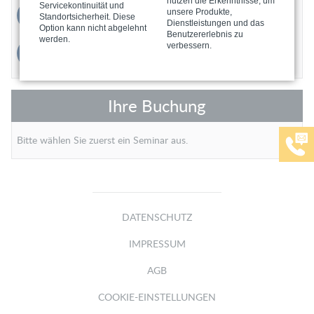
nutzen die Erkenntnisse, um
Servicekontinuität und
unsere Produkte,
Rückruf / Terminvereinbarung
Standortsicherheit. Diese
Dienstleistungen und das
Option kann nicht abgelehnt
Benutzererlebnis zu
werden.
verbessern.
Kontaktformular
Ihre Buchung
Bitte wählen Sie zuerst ein Seminar aus.
DATENSCHUTZ
IMPRESSUM
AGB
COOKIE-EINSTELLUNGEN