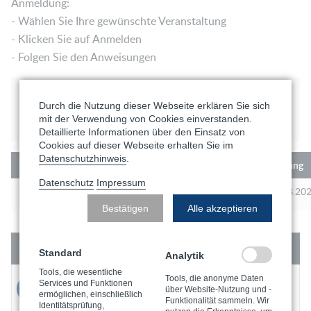
Anmeldung:
- Wählen Sie Ihre gewünschte Veranstaltung
- Klicken Sie auf Anmelden
- Folgen Sie den Anweisungen
Programm
Durch die Nutzung dieser Webseite erklären Sie sich
Ziele & Zielgruppe
mit der Verwendung von Cookies einverstanden.
Detaillierte Informationen über den Einsatz von
Cookies auf dieser Webseite erhalten Sie im
Datenschutzhinweis
.
Kurs-Nr.
Schulung
Prüfung
Datenschutz
Impressum
RT-D-26-294
17.08.2026 - 27.08.2026
28.08.20
Bestätigen
Alle akzeptieren
Kontakt
Standard
Analytik
Tools, die wesentliche
Tools, die anonyme Daten
Services und Funktionen
info@vector-ndt-training.com
über Website-Nutzung und -
ermöglichen, einschließlich
Funktionalität sammeln. Wir
Identitätsprüfung,