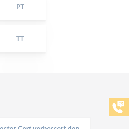
ector Cert verbessert den
19. Sitzu