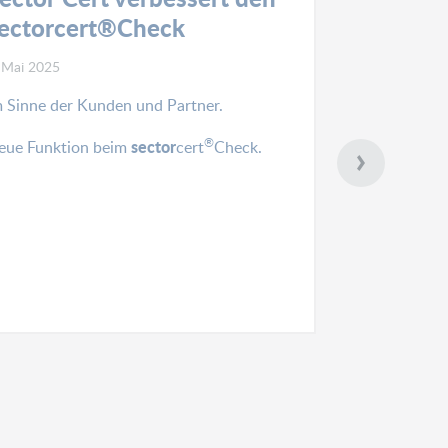
ectorcert®Check
Program
 Mai 2025
8. Mai 2025
m Sinne der Kunden und Partner.
Am Mittwoch 0
Sitzung des 
®
sector
eue Funktion beim
cert
Check.
Moxy am Airpo