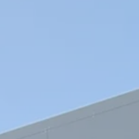
Praktische
Stufe-2-Prüfung
S2F3
für Stufe-3-
Kandidaten
Erneuerung
ERN
Rezertifizierung
REZ
Refresher
REF